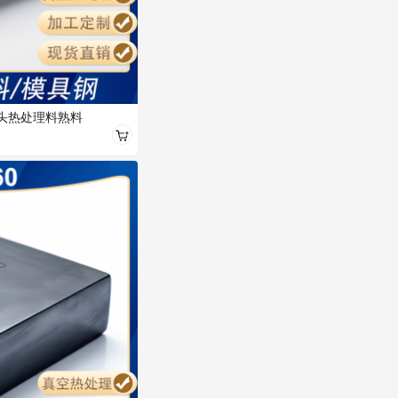
冲头热处理料熟料