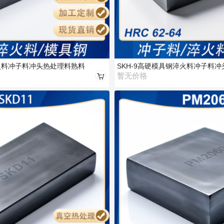
淬火料冲子料冲头热处理料熟料
SKH-9高硬模具钢淬火料冲子料
暂无价格