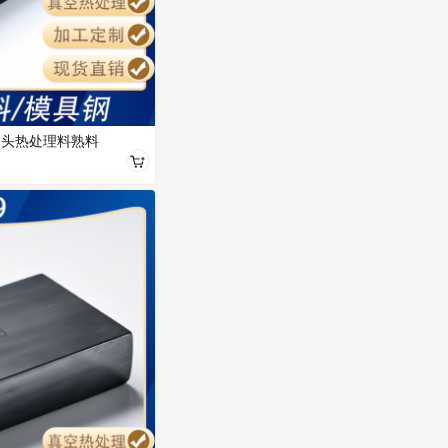
冲头热处理料熟料