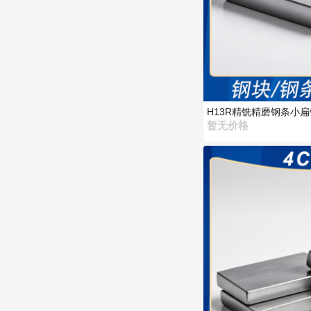
H13R精铣精磨钢条小
暂无价格