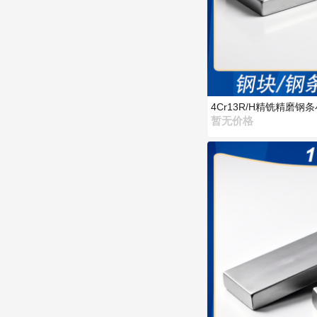
4Cr13R/H精铣精磨
定
暂无价格