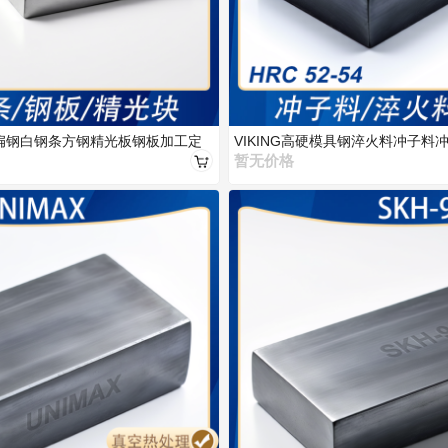
条小扁钢白钢条方钢精光板钢板加工定
VIKING高硬模具钢淬火料冲子料
暂无价格