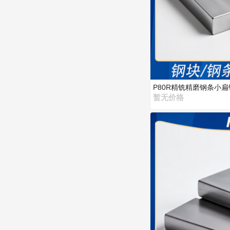
P80R精铣精磨钢条小
暂无价格