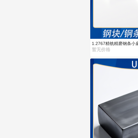
1.2767精铣精磨钢
制
暂无价格