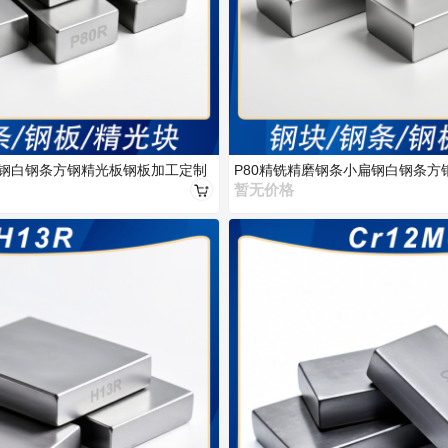
扁钢白钢条方钢精光板钢板加工定制
P80精铣精磨钢条小扁钢白钢条方
暂无价格