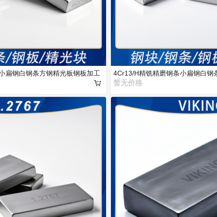
钢条小扁钢白钢条方钢精光板钢板加工
4Cr13/H精铣精磨钢条小扁钢白
制
暂无价格