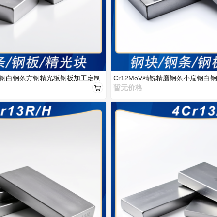
扁钢白钢条方钢精光板钢板加工定制
Cr12MoV精铣精磨钢条小扁钢
定制
暂无价格