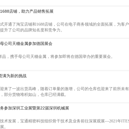
1688店铺，助力产品销售拓展
式开通了淘宝店铺和1688店铺，公司在电子商务领域的全面拓展，为客
提升了公司的品牌知名度和竞争力。
母公司天穗金属参加德国展会
样品，携手母公司天穗金属，将参加即将在德国举办的重要展会。
货满为新的挑战
5月份迎来了一波出货高峰，随着订单量的激增，公司的仓库也迎来了前所未
，部分货物堆积如山，仓库已经满载。
务参加深圳工业展暨第22届深圳机械展
术发展，宝通精密科技组织骨干技术及业务前往深展观展---2021年ITE
械展。