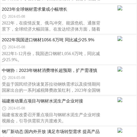
加
2023年全球钢材需求量或小幅增长
2024-05-08
2022年，在疫情反复、俄乌冲突、能源危机、通胀背
景下，全球经济大幅回落。在发达经济体方面，随着
通胀持续走高、美联储大幅加息，全球经济放缓加大
2022年我国进口钢材1056.6万吨 同比减少25.9%
了世界经济衰退的风险。新兴市场和发展中经济体在
2024-05-08
全球经济复苏受阻过程中也面临较大压力，多数国家
防疫能力和政策支持相对偏弱，俄乌冲突带来的粮
2022年1-12月份，我国进口钢材1,056.6万吨，同比减
食、能源供应受阻和能源价格上升等问题对这些国家
少25.9%。
打击更大，而美联储大幅加息更是导致这些国家的国
中钢协：2023年钢材消费增长超预期，扩产需谨慎
内资本外流，迫使其更快地加息，从而重挫经济。值
2024-05-08
得一提的是，虽然2022年中国经济增速出现一定回
落，但随着稳经济一揽子政策及接续措施逐步落地
受益于国民经济快速复苏拉动钢铁需求以及疫情期间
国家出台的一系列减税降费政策红利，2023年全国钢
铁行业整体表现好于预期，但未来面临的不稳定、不
福建推动重点项目与钢材水泥生产企业对接
确定因素显著增多，在扩产和保供方面应保持相对谨
2024-05-08
慎。
福建省发改委召开重点项目与钢材水泥生产企业对接
视频会，引导供需双方共渡难关。
钢厂新动态:国内外开放 满足市场转型需求 提高产品