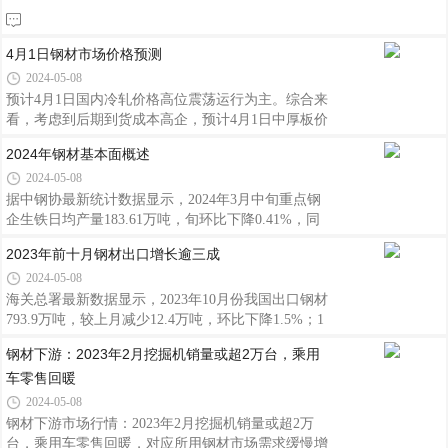
内库存接近 20 万吨。
4月1日钢材市场价格预测
2024-05-08
预计4月1日国内冷轧价格高位震荡运行为主。综合来
看，考虑到后期到货成本高企，预计4月1日中厚板价
格仍将震荡趋强。整体来看，短期内废钢市场供需平
2024年钢材基本面概述
衡，废钢价格持稳为主。
2024-05-08
据中钢协最新统计数据显示，2024年3月中旬重点钢
企生铁日均产量183.61万吨，旬环比下降0.41%，同
比下降6.56%；3月中旬重点钢企粗钢日均产量204.76
2023年前十月钢材出口增长逾三成
万吨，旬环比下降0.51%，同比下降9.12%；3月中旬
2024-05-08
重点钢企钢材日均产量196.52万吨，旬环比上升
1.95%，同比下降8.05%。近期钢材市场波动明显，存
海关总署最新数据显示，2023年10月份我国出口钢材
在追涨杀跌现象，放大波动幅度，不利于钢材市场平
793.9万吨，较上月减少12.4万吨，环比下降1.5%；1
稳运行。
月至10月，累计出口钢材7473.2万吨，同比增长
钢材下游：2023年2月挖掘机销量或超2万台，乘用
34.8%。
车零售回暖
2024-05-08
钢材下游市场行情：2023年2月挖掘机销量或超2万
台，乘用车零售回暖，对应所用钢材市场需求缓慢增