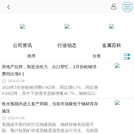
公司资讯
行业动态
金属百科
排序
分类
房地产拉胯，制造业给力，出口帮忙，3月份粗钢消
费同比增4.1
2024-05-08
2024年3月份粗钢消费0.9亿吨，同比增4.1%，同比增
0.04亿吨，其中下游需求贡献增量46.7%，钢材出口
贡献53.4%。制造业板块对增量贡献最大的汽车和其
铁水预期内进入复产周期，当前市场聚焦于钢材库存
他运输设备行业，均超过10%以上。客车制造用钢9.1
施压
吨，环比增88.8%， 同比增11%。3 月份热轧板118.7
万吨，同比增0.6% ； 3月份冷轧板119.6万吨，同比
2024-05-08
增1.2%。3月份镀锌板80.7万吨，同比增6.5%。
美国或不惜代价打压地缘风险，钢材价格有回落可
能。预计短期矿价或宽幅震荡坚挺运行为主。当前国